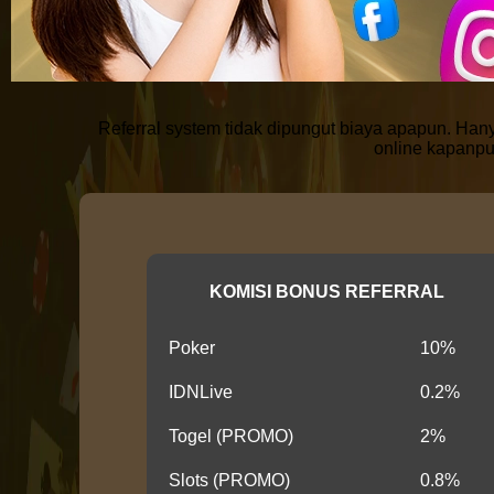
INFO
POKER88
Link
Referral system tidak dipungut biaya apapun. Han
online kapanp
Alternatif
Download
Aplikasi
Mobile
KOMISI BONUS REFERRAL
Poker
10%
IDNLive
0.2%
Togel (PROMO)
2%
Slots (PROMO)
0.8%