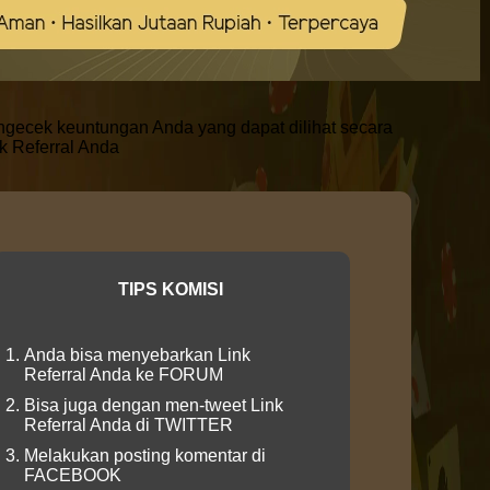
engecek keuntungan Anda yang dapat dilihat secara
k Referral Anda
TIPS KOMISI
Anda bisa menyebarkan Link
Referral Anda ke FORUM
Bisa juga dengan men-tweet Link
Referral Anda di TWITTER
Melakukan posting komentar di
FACEBOOK