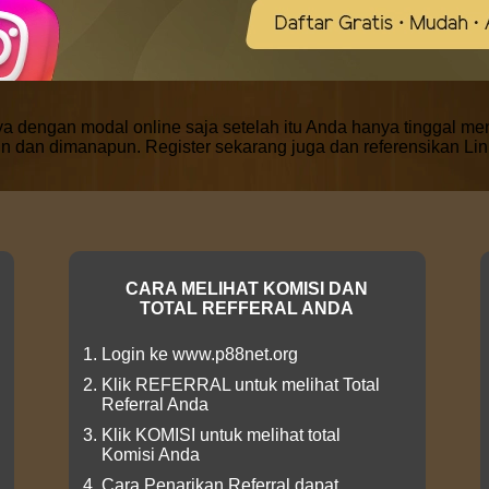
ya dengan modal online saja setelah itu Anda hanya tinggal m
un dan dimanapun.
Register
sekarang juga dan referensikan Lin
CARA MELIHAT KOMISI DAN
TOTAL REFFERAL ANDA
Login ke www.p88net.org
Klik REFERRAL untuk melihat Total
Referral Anda
Klik KOMISI untuk melihat total
Komisi Anda
Cara Penarikan Referral dapat