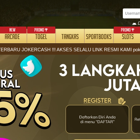
D
NEW
PROMO
PROMO
ARCADE
TOGEL
TANGKAS
SPORTBOOKS
SLOTS
U JOKERCASH !!! AKSES SELALU LINK RESMI KAMI poker88sl