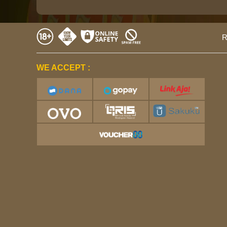
R
WE ACCEPT :