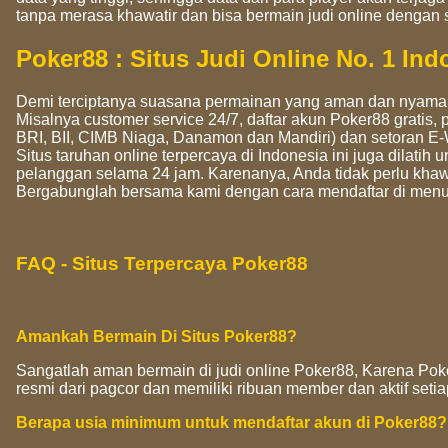
tanpa merasa khawatir dan bisa bermain judi online dengan 
Poker88 : Situs Judi Online No. 1 In
Demi terciptanya suasana permainan yang aman dan nyaman,
Misalnya customer service 24/7, daftar akun Poker88 gratis, 
BRI, BII, CIMB Niaga, Danamon dan Mandiri) dan setoran E-Wa
Situs taruhan online terpercaya di Indonesia ini juga dilatih
pelanggan selama 24 jam. Karenanya, Anda tidak perlu khawati
Bergabunglah bersama kami dengan cara mendaftar di menu 
FAQ - Situs Terpercaya Poker88
Amankah Bermain Di Situs Poker88?
Sangatlah aman bermain di judi online Poker88, Karena Po
resmi dari pagcor dan memiliki ribuan member dan aktif setia
Berapa usia minimum untuk mendaftar akun di Poker88?