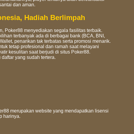
santai dan aman.
donesia, Hadiah Berlimpah
 Poker88 menyediakan segala fasilitas terbaik.
pilihan terbanyak ada di berbagai bank (BCA, BNI,
llet, penarikan tak terbatas serta promosi menarik.
 untuk tetap profesional dan ramah saat melayani
r kesulitan saat berjudi di situs Poker88.
daftar yang sudah tertera.
ker88 merupakan website yang mendapatkan lisensi
p harinya.