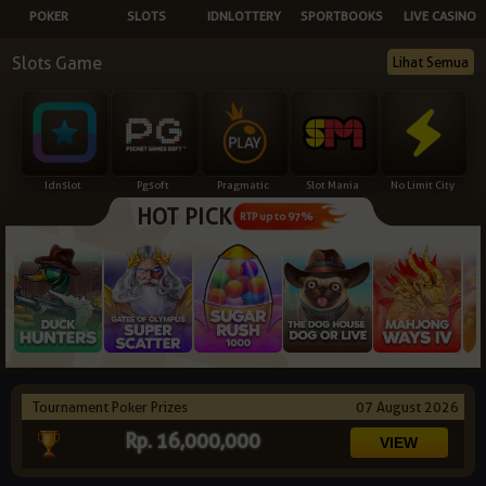
POKER
SLOTS
IDNLOTTERY
SPORTBOOKS
LIVE CASINO
NEW
Slots Game
Lihat Semua
TANGKAS
RTP
DEPOSIT
WITHDRAW
Idnslot
Pgsoft
Pragmatic
Slot Mania
No Limit City
HOT PICK
PROMOSI
RTP up to 97%
DOWNLOAD
REFERRAL
JACKPOT
Tournament Poker Prizes
07 August 2026
VIP MEMBER
Rp. 16,000,000
HUBUNGI KAMI