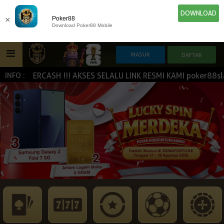
DOWNLOAD
×
Poker88
Download Poker88 Mobile
JOKERCASH !!! AKSES SELALU LINK RESMI KAMI poker88slay.c
INFO :
HOME
IDN E-LOTTERY
POKER
SLOT GAME
NEW
NEW
SPORTBOOK
LIVE CASINO
IDNLIVE
NEW
ESPORTS
TOGEL
ARCADE
NEW
NEW
NEW
TEMBAK IKAN
IDNRAFFLE
IDNTRADE