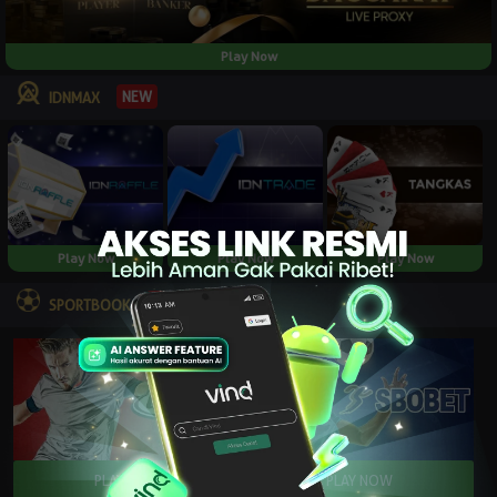
Play Now
NEW
IDNMAX
Play Now
Play Now
Play Now
NEW
SPORTBOOK