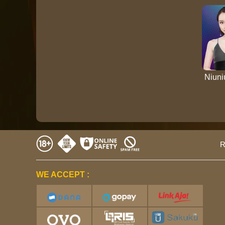
Niuni
R
WE ACCEPT :