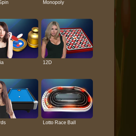
Spin
Monopoly
ia
12D
rds
Lotto Race Ball