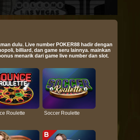
jaman dulu. Live number POKER88 hadir dengan
poli, billiard, dan game seru lainnya. mainkan
onus menarik dari game live number dan slot.
ce Roulette
Soccer Roulette