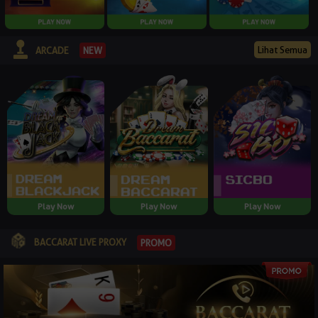
Lihat Semua
NEW
ARCADE
Play Now
Play Now
Play Now
BACCARAT LIVE PROXY
PROMO