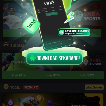
E-SPORTS
Lihat Semua
PROMO
TOGEL