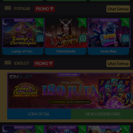
POPULAR
Lihat Semua
PROMO
Lamp of Cor...
Chinchirorin
Soda Man
IDNSLOT
Lihat Semua
PROMO