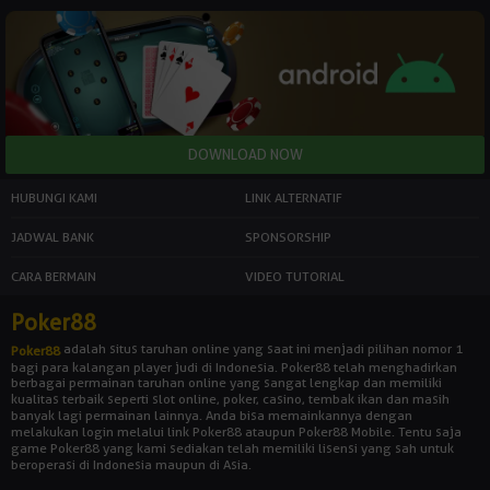
HUBUNGI KAMI
LINK ALTERNATIF
JADWAL BANK
SPONSORSHIP
CARA BERMAIN
VIDEO TUTORIAL
Poker88
adalah situs taruhan online yang saat ini menjadi pilihan nomor 1
Poker88
bagi para kalangan player judi di Indonesia. Poker88 telah menghadirkan
berbagai permainan taruhan online yang sangat lengkap dan memiliki
kualitas terbaik seperti slot online, poker, casino, tembak ikan dan masih
banyak lagi permainan lainnya. Anda bisa memainkannya dengan
melakukan login melalui link Poker88 ataupun Poker88 Mobile. Tentu saja
game Poker88 yang kami sediakan telah memiliki lisensi yang sah untuk
beroperasi di Indonesia maupun di Asia.