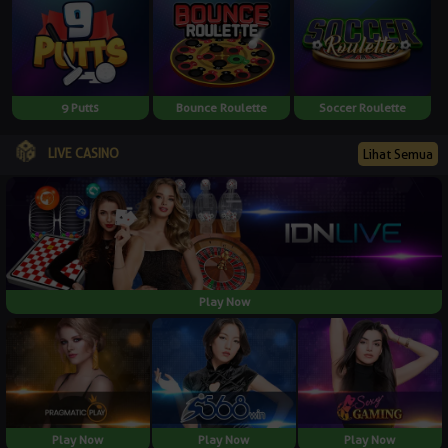
9 Putts
Bounce Roulette
Soccer Roulette
LIVE CASINO
Lihat Semua
Play Now
Play Now
Play Now
Play Now