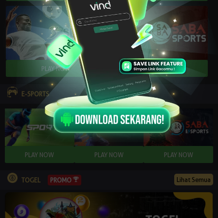
E-SPORTS
Lihat Semua
PROMO
TOGEL