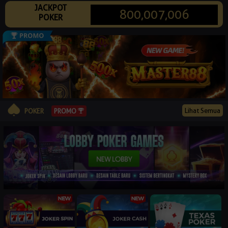
JACKPOT
© 2026 p88net.org. All Rights Reserved | 18+
800,007,006
POKER
Lihat Semua
PROMO
POKER