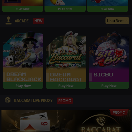
Lihat Semua
NEW
ARCADE
Play Now
Play Now
Play Now
BACCARAT LIVE PROXY
PROMO