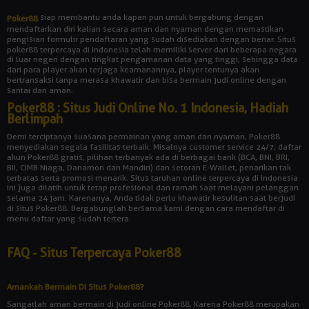
siap membantu anda kapan pun untuk bergabung dengan
Poker88
mendaftarkan diri kalian secara aman dan nyaman dengan memastikan
pengisian formulir pendaftaran yang sudah disediakan dengan benar. Situs
poker88 terpercaya di Indonesia telah memiliki server dari beberapa negara
di luar negeri dengan tingkat pengamanan data yang tinggi, sehingga data
dari para player akan terjaga keamanannya, player tentunya akan
bertransaksi tanpa merasa khawatir dan bisa bermain judi online dengan
santai dan aman.
Poker88 : Situs Judi Online No. 1 Indonesia, Hadiah
Berlimpah
Demi terciptanya suasana permainan yang aman dan nyaman, Poker88
menyediakan segala fasilitas terbaik. Misalnya customer service 24/7, daftar
akun Poker88 gratis, pilihan terbanyak ada di berbagai bank (BCA, BNI, BRI,
BII, CIMB Niaga, Danamon dan Mandiri) dan setoran E-Wallet, penarikan tak
terbatas serta promosi menarik. Situs taruhan online terpercaya di Indonesia
ini juga dilatih untuk tetap profesional dan ramah saat melayani pelanggan
selama 24 jam. Karenanya, Anda tidak perlu khawatir kesulitan saat berjudi
di situs Poker88. Bergabunglah bersama kami dengan cara mendaftar di
menu daftar yang sudah tertera.
FAQ - Situs Terpercaya Poker88
Amankah Bermain Di Situs Poker88?
Sangatlah aman bermain di judi online Poker88, Karena Poker88 merupakan